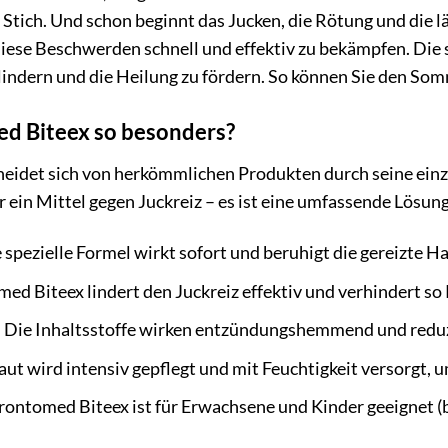
iese Stich. Und schon beginnt das Jucken, die Rötung und die
diese Beschwerden schnell und effektiv zu bekämpfen. Die 
 lindern und die Heilung zu fördern. So können Sie den S
d Biteex so besonders?
eidet sich von herkömmlichen Produkten durch seine einz
r ein Mittel gegen Juckreiz – es ist eine umfassende Lösun
 spezielle Formel wirkt sofort und beruhigt die gereizte Ha
ed Biteex lindert den Juckreiz effektiv und verhindert so 
:
Die Inhaltsstoffe wirken entzündungshemmend und redu
ut wird intensiv gepflegt und mit Feuchtigkeit versorgt, 
ontomed Biteex ist für Erwachsene und Kinder geeignet (