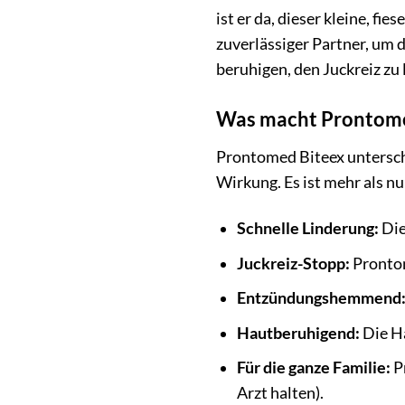
ist er da, dieser kleine, f
zuverlässiger Partner, um 
beruhigen, den Juckreiz zu
Was macht Prontome
Prontomed Biteex untersch
Wirkung. Es ist mehr als nu
Schnelle Linderung:
Die
Juckreiz-Stopp:
Prontom
Entzündungshemmend
Hautberuhigend:
Die Ha
Für die ganze Familie:
Pr
Arzt halten).