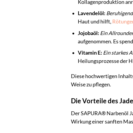
Kollagenproduktion anre
Lavendelöl:
Beruhigend 
Haut und hilft,
Rötunge
Jojobaöl:
Ein Allrounder
aufgenommen. Es spendet
Vitamin E:
Ein starkes 
Heilungsprozesse der Ha
Diese hochwertigen Inhalts
Weise zu pflegen.
Die Vorteile des Jad
Der SAPURA® Narbenöl Jade 
Wirkung einer sanften Mas