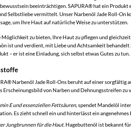
ewusstsein beeinträchtigen. SAPURA® hat ein Produkt entw
d Selbstliebe vermittelt. Unser Narbenöl Jade Roll-On k
age, um Ihre Haut auf natürliche Weise zu unterstützen.
ne Möglichkeit zu bieten, Ihre Haut zu pflegen und gleichzei
chön ist und verdient, mit Liebe und Achtsamkeit behande
ukt – er ist eine Einladung, sich selbst etwas Gutes zu tun.
sstoffe
A® Narbenöl Jade Roll-Ons beruht auf einer sorgfältig au
as Erscheinungsbild von Narben und Dehnungsstreifen zu 
amin E und essenziellen Fettsäuren
, spendet Mandelöl inte
ation. Es zieht schnell ein und hinterlässt ein angenehmes
er Jungbrunnen für die Haut
. Hagebuttenöl ist bekannt fü