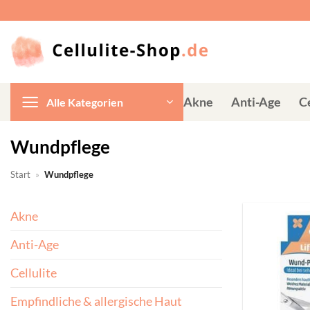
Zum
Inhalt
springen
Akne
Anti-Age
Ce
Alle Kategorien
Wundpflege
Start
»
Wundpflege
Akne
Anti-Age
Cellulite
Empfindliche & allergische Haut