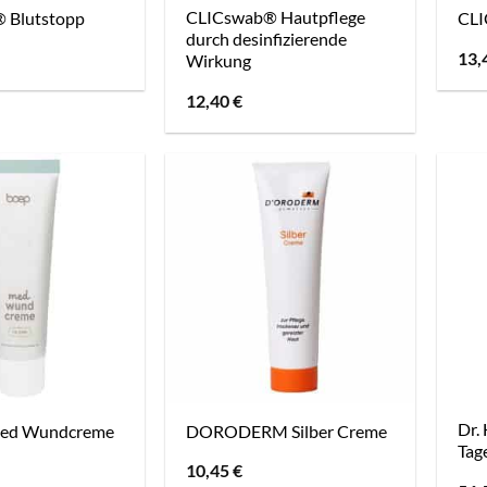
CLICswab® Hautpflege
 Blutstopp
CLI
durch desinfizierende
13,
Wirkung
12,40
€
Dr.
med Wundcreme
DORODERM Silber Creme
Tag
10,45
€