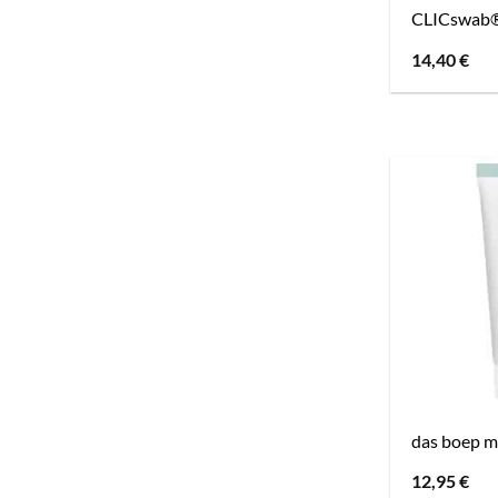
CLICswab®
14,40
€
das boep 
12,95
€