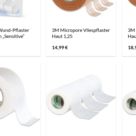
Wund-Pflaster
3M Micropore Vliespflaster
3M 
m „Sensitive“
Haut 1,25
Hau
14,99
€
18,