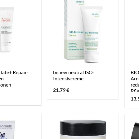
fate+ Repair-
benevi neutral ISO-
BIO
en
Intensivcreme
Arn
tionen
red
21,79
€
Pfl
13,