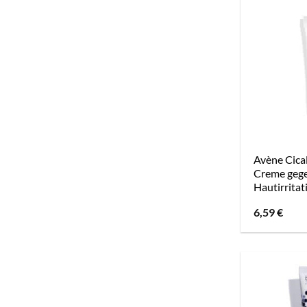
Avène Cical
Creme geg
Hautirrita
6,59
€