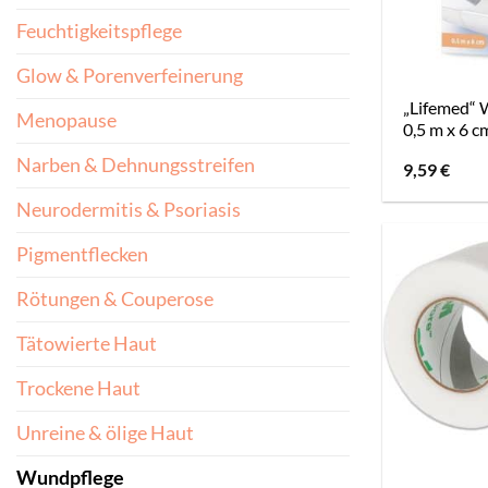
Feuchtigkeitspflege
Glow & Porenverfeinerung
„Lifemed“ 
Menopause
0,5 m x 6 c
Narben & Dehnungsstreifen
9,59
€
Neurodermitis & Psoriasis
Pigmentflecken
Rötungen & Couperose
Tätowierte Haut
Trockene Haut
Unreine & ölige Haut
Wundpflege