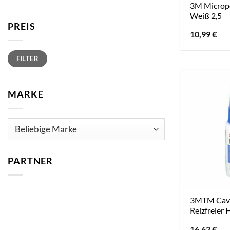
3M Micropo
Weiß 2,5
PREIS
10,99
€
Min.
Max.
FILTER
Preis
Preis
MARKE
PARTNER
3MTM Cav
Reizfreier 
16,62
€