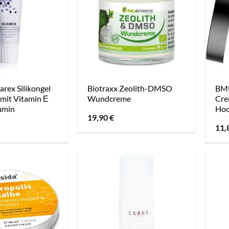
arex Silikongel
Biotraxx Zeolith-DMSO
BMU
 mit Vitamin Е
Wundcreme
Cre
amin
Hoc
19,90
€
11,