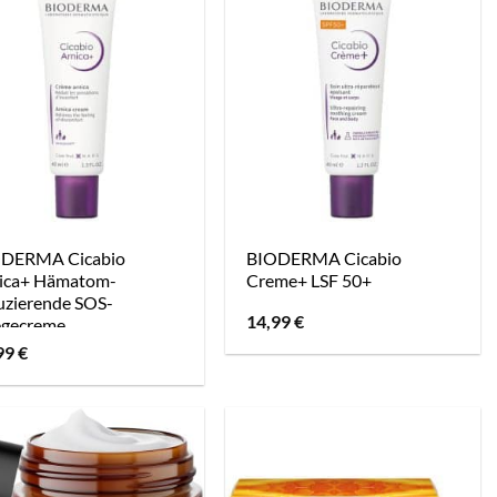
DERMA Cicabio
BIODERMA Cicabio
ica+ Hämatom-
Creme+ LSF 50+
uzierende SOS-
14,99
€
egecreme
99
€