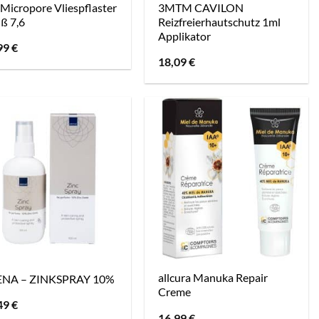
Micropore Vliespflaster
3MTM CAVILON
ß 7,6
Reizfreierhautschutz 1ml
Applikator
99
€
18,09
€
allcura Manuka Repair
NA – ZINKSPRAY 10%
Creme
49
€
16,99
€