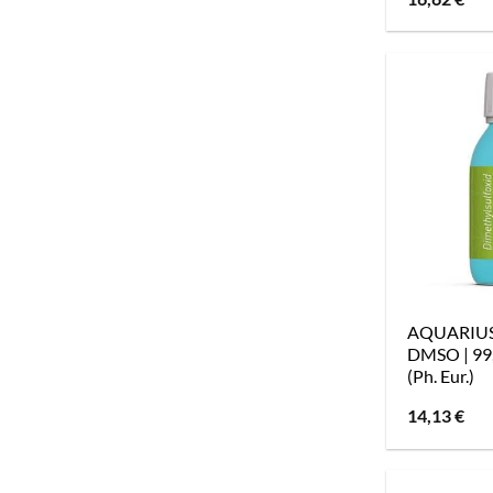
AQUARIUS p
DMSO | 99
(Ph. Eur.)
14,13
€