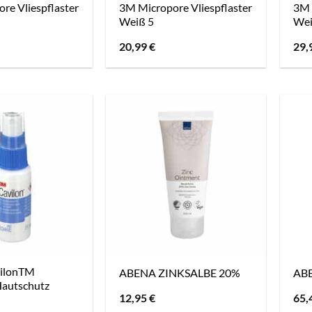
re Vliespflaster
3M Micropore Vliespflaster
3M 
Weiß 5
Wei
20,99
€
29,
ilonTM
ABENA ZINKSALBE 20%
ABE
Hautschutz
12,95
€
65,