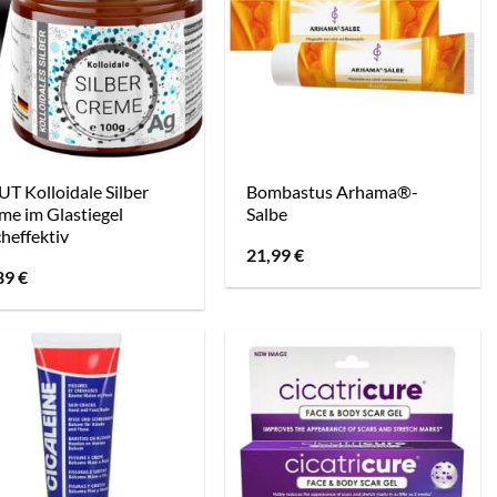
T Kolloidale Silber
Bombastus Arhama®-
me im Glastiegel
Salbe
heffektiv
21,99
€
89
€