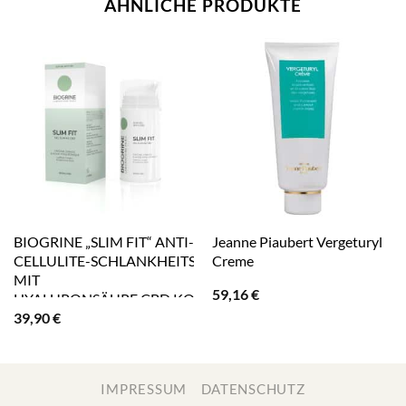
ÄHNLICHE PRODUKTE
BIOGRINE „SLIM FIT“ ANTI-
Jeanne Piaubert Vergeturyl
CELLULITE-SCHLANKHEITSGEL
Creme
MIT
59,16
€
HYALURONSÄURE,CBD,KOFFEIN
39,90
€
& GINKO
IMPRESSUM
DATENSCHUTZ