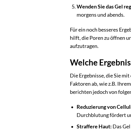
Wenden Sie das Gel reg
morgens und abends.
Für ein noch besseres Erge
hilft, die Poren zu öffnen 
aufzutragen.
Welche Ergebniss
Die Ergebnisse, die Sie mi
Faktoren ab, wie z.B. Ihre
berichten jedoch von folg
Reduzierung von Cellul
Durchblutung fördert un
Straffere Haut:
Das Gel 