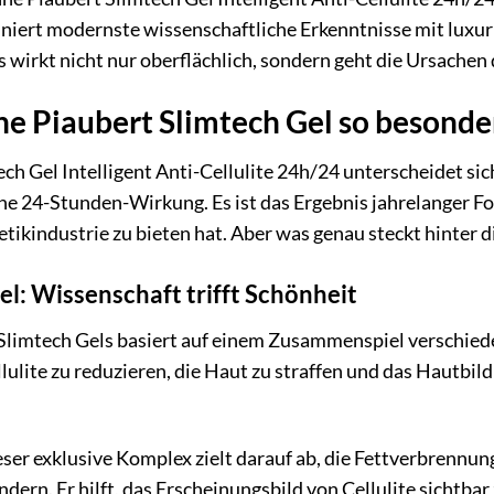
niert modernste wissenschaftliche Erkenntnisse mit luxur
Es wirkt nicht nur oberflächlich, sondern geht die Ursachen
e Piaubert Slimtech Gel so besonde
ch Gel Intelligent Anti-Cellulite 24h/24 unterscheidet si
ine 24-Stunden-Wirkung. Es ist das Ergebnis jahrelanger F
etikindustrie zu bieten hat. Aber was genau steckt hinter d
el: Wissenschaft trifft Schönheit
Slimtech Gels basiert auf einem Zusammenspiel verschiede
lite zu reduzieren, die Haut zu straffen und das Hautbild 
ser exklusive Komplex zielt darauf ab, die Fettverbrennun
dern. Er hilft, das Erscheinungsbild von Cellulite sichtbar