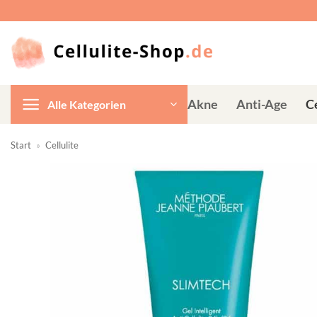
Zum
Inhalt
springen
Akne
Anti-Age
Ce
Alle Kategorien
Start
»
Cellulite