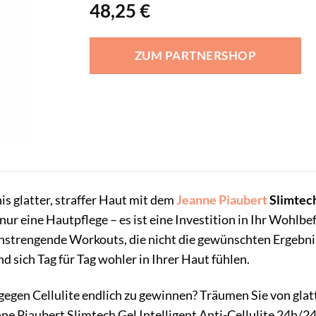
48,25
€
ZUM PARTNERSHOP
s glatter, straffer Haut mit dem
Jeanne Piaubert
Slimtech
 nur eine Hautpflege – es ist eine Investition in Ihr Wohl
nstrengende Workouts, die nicht die gewünschten Ergebnis
 sich Tag für Tag wohler in Ihrer Haut fühlen.
 gegen Cellulite endlich zu gewinnen? Träumen Sie von glat
ne Piaubert Slimtech Gel Intelligent Anti-Cellulite 24h/24