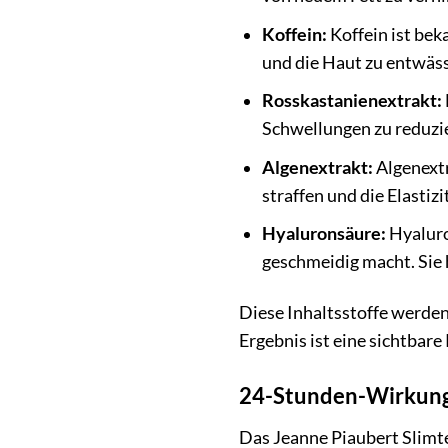
Koffein:
Koffein ist bek
und die Haut zu entwäss
Rosskastanienextrakt:
Schwellungen zu reduzie
Algenextrakt:
Algenextr
straffen und die Elastizi
Hyaluronsäure:
Hyaluron
geschmeidig macht. Sie h
Diese Inhaltsstoffe werden 
Ergebnis ist eine sichtbare
24-Stunden-Wirkung: 
Das Jeanne Piaubert Slimtec