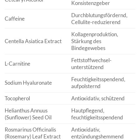
Konsistenzgeber
Durchblutungsfördernd,
Caffeine
Cellulite-reduzierend
Kollagenproduktion,
Centella Asiatica Extract
Stärkung des
Bindegewebes
Fettstoffwechsel-
L-Carnitine
unterstützend
Feuchtigkeitsspendend,
Sodium Hyaluronate
aufpolsternd
Tocopherol
Antioxidativ, schützend
Helianthus Annuus
Hautpflegend,
(Sunflower) Seed Oil
feuchtigkeitsspendend
Rosmarinus Officinalis
Antioxidativ,
(Rosemary) Leaf Extract
entzündungshemmend