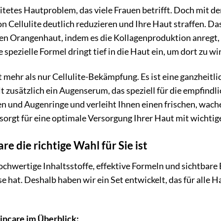
breitetes Hautproblem, das viele Frauen betrifft. Doch mit
von Cellulite deutlich reduzieren und Ihre Haut straffen
 Orangenhaut, indem es die Kollagenproduktion anregt, die
 spezielle Formel dringt tief in die Haut ein, um dort zu wi
mehr als nur Cellulite-Bekämpfung. Es ist eine ganzheitlic
lt zusätzlich ein Augenserum, das speziell für die empfind
ten und Augenringe und verleiht Ihnen einen frischen, wach
 sorgt für eine optimale Versorgung Ihrer Haut mit wichti
 die richtige Wahl für Sie ist
chwertige Inhaltsstoffe, effektive Formeln und sichtbare E
e hat. Deshalb haben wir ein Set entwickelt, das für alle 
incare im Überblick: