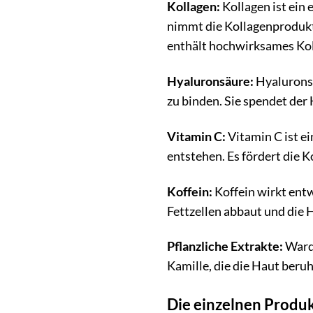
Kollagen:
Kollagen ist ein 
nimmt die Kollagenprodukt
enthält hochwirksames Koll
Hyaluronsäure:
Hyaluronsä
zu binden. Sie spendet der 
Vitamin C:
Vitamin C ist ei
entstehen. Es fördert die 
Koffein:
Koffein wirkt entw
Fettzellen abbaut und die H
Pflanzliche Extrakte:
Warda
Kamille, die die Haut beru
Die einzelnen Produkt