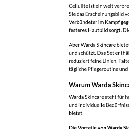
Cellulite ist ein weit ver
Sie das Erscheinungsbild 
Verbündeter im Kampf gegen
festeres Hautbild sorgt. Die
Aber Warda Skincare bietet 
und schützt. Das Set enthä
reduziert feine Linien, Fal
tägliche Pflegeroutine und
Warum Warda Skincare
Warda Skincare steht für ho
und individuelle Bedürfniss
bietet.
Die Vorteile von Warda Sk