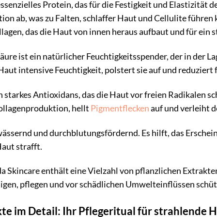
essenzielles Protein, das für die Festigkeit und Elastizitä
ion ab, was zu Falten, schlaffer Haut und Cellulite fü
agen, das die Haut von innen heraus aufbaut und für ein s
ure ist ein natürlicher Feuchtigkeitsspender, der in der L
Haut intensive Feuchtigkeit, polstert sie auf und reduziert 
n starkes Antioxidans, das die Haut vor freien Radikalen 
Kollagenproduktion, hellt
Pigmentflecken
auf und verleiht d
ässernd und durchblutungsfördernd. Es hilft, das Erschein
aut strafft.
 Skincare enthält eine Vielzahl von pflanzlichen Extrakte
higen, pflegen und vor schädlichen Umwelteinflüssen schüt
e im Detail: Ihr Pflegeritual für strahlende 