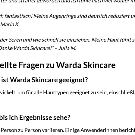
tter und straffer geworden und ich fühle mich viel wohler in
h fantastisch! Meine Augenringe sind deutlich reduziert un
 Maria K.
ur der Seren und wie schnell sie einziehen. Meine Haut fühlt
 Danke Warda Skincare!“ – Julia M.
ellte Fragen zu Warda Skincare
ist Warda Skincare geeignet?
ckelt, um für alle Hauttypen geeignet zu sein, einschließl
bis ich Ergebnisse sehe?
 Person zu Person variieren. Einige Anwenderinnen berich