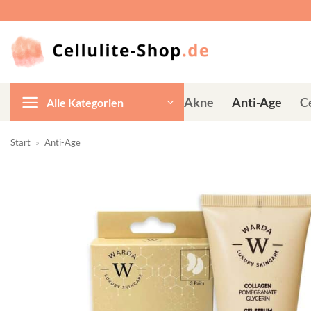
Zum
Inhalt
springen
Akne
Anti-Age
Ce
Alle Kategorien
Start
»
Anti-Age