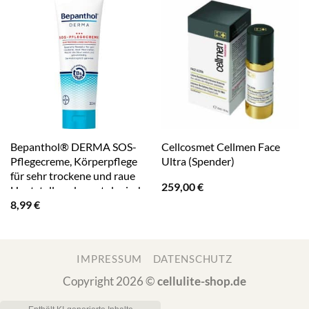
Bepanthol® DERMA SOS-
Cellcosmet Cellmen Face
Pflegecreme, Körperpflege
Ultra (Spender)
für sehr trockene und raue
259,00
€
Hautstellen, dermatologisch
8,99
€
getestete
Feuchtigkeitscreme mit
Dexpanthenol
IMPRESSUM
DATENSCHUTZ
Copyright 2026 ©
cellulite-shop.de