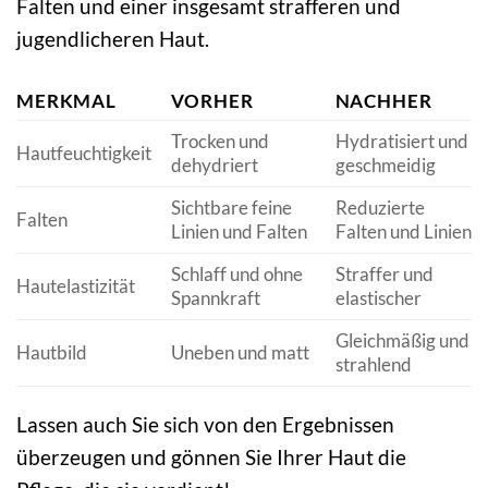
Falten und einer insgesamt strafferen und
jugendlicheren Haut.
MERKMAL
VORHER
NACHHER
Trocken und
Hydratisiert und
Hautfeuchtigkeit
dehydriert
geschmeidig
Sichtbare feine
Reduzierte
Falten
Linien und Falten
Falten und Linien
Schlaff und ohne
Straffer und
Hautelastizität
Spannkraft
elastischer
Gleichmäßig und
Hautbild
Uneben und matt
strahlend
Lassen auch Sie sich von den Ergebnissen
überzeugen und gönnen Sie Ihrer Haut die