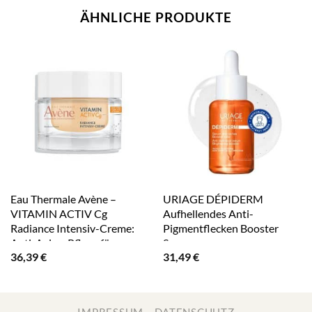
ÄHNLICHE PRODUKTE
Eau Thermale Avène –
URIAGE DÉPIDERM
VITAMIN ACTIV Cg
Aufhellendes Anti-
Radiance Intensiv-Creme:
Pigmentflecken Booster
Anti-Aging-Pflege für
Serum
36,39
€
31,49
€
strahlende Haut