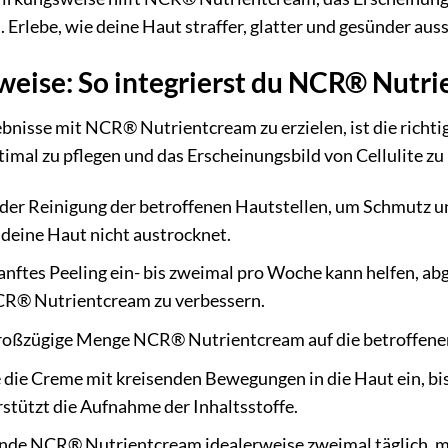
Erlebe, wie deine Haut straffer, glatter und gesünder auss
ise: So integrierst du NCR® Nutrie
bnisse mit NCR® Nutrientcream zu erzielen, ist die richt
timal zu pflegen und das Erscheinungsbild von Cellulite zu
der Reinigung der betroffenen Hautstellen, um Schmutz u
deine Haut nicht austrocknet.
anftes Peeling ein- bis zweimal pro Woche kann helfen, a
NCR® Nutrientcream zu verbessern.
roßzügige Menge NCR® Nutrientcream auf die betroffenen
die Creme mit kreisenden Bewegungen in die Haut ein, bis s
tützt die Aufnahme der Inhaltsstoffe.
de NCR® Nutrientcream idealerweise zweimal täglich, mo