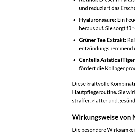
und reduziert das Ersch
Hyaluronsäure:
Ein Feu
heraus auf. Sie sorgt fü
Grüner Tee Extrakt:
Rei
entzündungshemmend und
Centella Asiatica (Tiger
fördert die Kollagenpro
Diese kraftvolle Kombinat
Hautpflegeroutine. Sie wirk
straffer, glatter und gesün
Wirkungsweise von 
Die besondere Wirksamkeit 