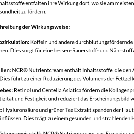
haltsstoffe entfalten ihre Wirkung dort, wo sie am meisten
undheit zu fördern.
schreibung der Wirkungsweise:
zirkulation:
Koffein und andere durchblutungsfördernde I
en. Dies sorgt für eine bessere Sauerstoff- und Nährstof
llen:
NCR® Nutrientcream enthält Inhaltsstoffe, die den A
Dies führt zu einer Reduzierung des Volumens der Fettzell
ebes:
Retinol und Centella Asiatica fördern die Kollagen
izität und Festigkeit und reduziert das Erscheinungsbild vo
:
Hyaluronsäure und grüner Tee Extrakt spenden der Haut i
flüssen. Dies trägt zu einem gesunden und strahlenden H
rkungsweise hilft NCR® Nutrientcream, das Erscheinungsbi