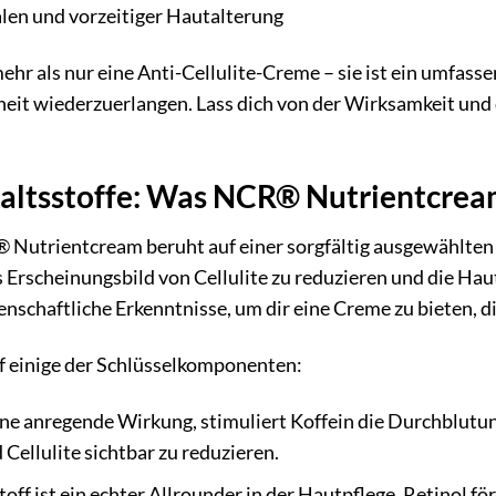
alen und vorzeitiger Hautalterung
r als nur eine Anti-Cellulite-Creme – sie ist ein umfasse
önheit wiederzuerlangen. Lass dich von der Wirksamkeit un
nhaltsstoffe: Was NCR® Nutrientcre
Nutrientcream beruht auf einer sorgfältig ausgewählten 
rscheinungsbild von Cellulite zu reduzieren und die Hautg
chaftliche Erkenntnisse, um dir eine Creme zu bieten, die
uf einige der Schlüsselkomponenten:
ne anregende Wirkung, stimuliert Koffein die Durchblutung 
 Cellulite sichtbar zu reduzieren.
off ist ein echter Allrounder in der Hautpflege. Retinol fö