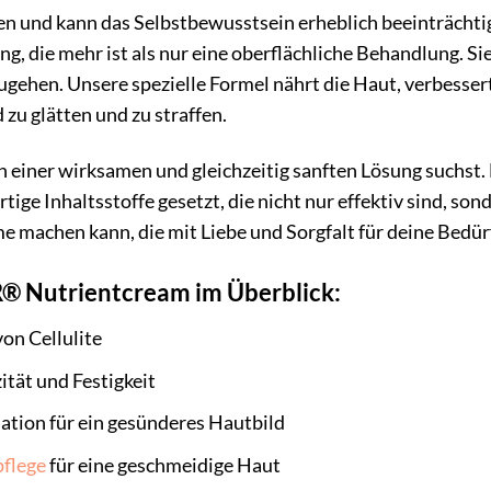
rauen und kann das Selbstbewusstsein erheblich beeinträc
ng, die mehr ist als nur eine oberflächliche Behandlung. Sie
ugehen. Unsere spezielle Formel nährt die Haut, verbesser
 zu glätten und zu straffen.
h einer wirksamen und gleichzeitig sanften Lösung suchs
ige Inhaltsstoffe gesetzt, die nicht nur effektiv sind, so
e machen kann, die mit Liebe und Sorgfalt für deine Bedür
R® Nutrientcream im Überblick:
on Cellulite
ität und Festigkeit
ation für ein gesünderes Hautbild
pflege
für eine geschmeidige Haut