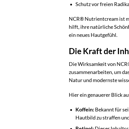
Schutz vor freien Radik
NCR® Nutrientcream ist meh
hilft, ihre natürliche Sch
ein neues Hautgefühl.
Die Kraft der I
Die Wirksamkeit von NCR® 
zusammenarbeiten, um das E
Natur und modernste wissens
Hier ein genauerer Blick a
Koffein:
Bekannt für sei
Hautbild zu straffen und
Retinol:
Dieser Inhaltsst