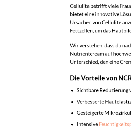
Cellulite betrifft viele F
bietet eine innovative Lösu
Ursachen von Cellulite anz
Fettzellen, um das Hautbild
Wir verstehen, dass du nac
Nutrientcream auf hochwert
Unterschied, den eine Crem
Die Vorteile von NC
Sichtbare Reduzierung v
Verbesserte Hautelastiz
Gesteigerte Mikrozirkul
Intensive
Feuchtigkeits