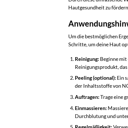
Hautgesundheit zu fördern. 
Anwendungshinwe
Um die bestmöglichen Erge
Schritte, um deine Haut op
Reinigung:
Beginne mit 
Reinigungsprodukt, das 
Peeling (optional):
Ein s
der Inhaltsstoffe von 
Auftragen:
Trage eine g
Einmassieren:
Massiere 
Durchblutung und unters
Regelmäßigkeit:
Verwen