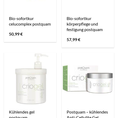
Bio-sofortkur
Bio-sofortkur
celucomplex postquam
körperpflege und
festigung postquam
50,99
€
57,99
€
Kühlendes gel
Postquam – kühlendes
postquam
Anti-Cellulite Gel