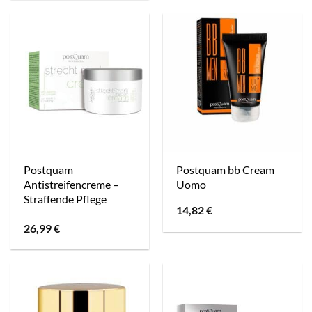
Postquam
Postquam bb Cream
Antistreifencreme –
Uomo
Straffende Pflege
14,82
€
gegen
26,99
€
Dehnungsstreifen