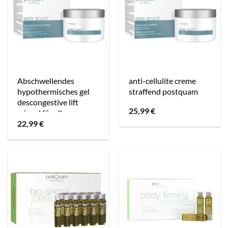
Abschwellendes
anti-cellulite creme
hypothermisches gel
straffend postquam
descongestive lift
25,99
€
criogel für alle
22,99
€
hauttypen postquam