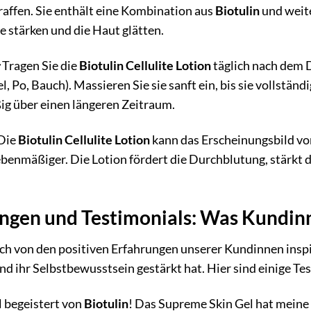
raffen. Sie enthält eine Kombination aus
Biotulin
und weite
 stärken und die Haut glätten.
Tragen Sie die
Biotulin Cellulite Lotion
täglich nach dem D
, Po, Bauch). Massieren Sie sie sanft ein, bis sie vollstän
ig über einen längeren Zeitraum.
Die
Biotulin Cellulite Lotion
kann das Erscheinungsbild von 
ebenmäßiger. Die Lotion fördert die Durchblutung, stärkt 
ngen und Testimonials: Was Kundinn
ich von den positiven Erfahrungen unserer Kundinnen insp
nd ihr Selbstbewusstsein gestärkt hat. Hier sind einige Te
al begeistert von
Biotulin
! Das Supreme Skin Gel hat meine F