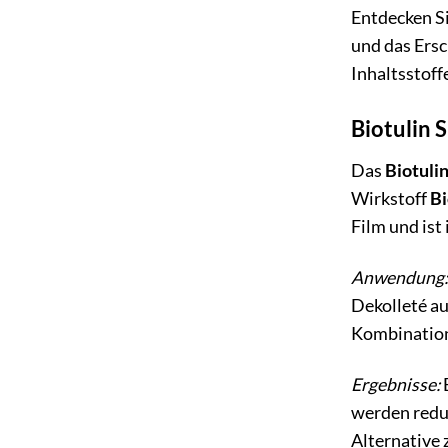
Entdecken Si
und das Ersc
Inhaltsstoff
Biotulin 
Das
Biotuli
Wirkstoff
Bi
Film und ist
Anwendung:
Dekolleté au
Kombinatio
Ergebnisse:
B
werden reduz
Alternative 