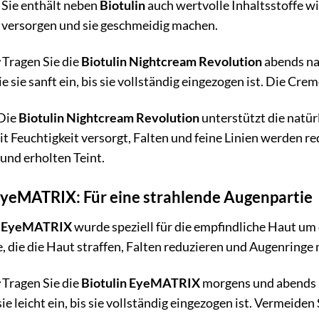
. Sie enthält neben
Biotulin
auch wertvolle Inhaltsstoffe w
 versorgen und sie geschmeidig machen.
Tragen Sie die
Biotulin Nightcream Revolution
abends nac
e sie sanft ein, bis sie vollständig eingezogen ist. Die Cr
Die
Biotulin Nightcream Revolution
unterstützt die natür
t Feuchtigkeit versorgt, Falten und feine Linien werden 
und erholten Teint.
EyeMATRIX: Für eine strahlende Augenpartie
n EyeMATRIX
wurde speziell für die empfindliche Haut um 
e, die die Haut straffen, Falten reduzieren und Augenringe 
Tragen Sie die
Biotulin EyeMATRIX
morgens und abends n
sie leicht ein, bis sie vollständig eingezogen ist. Vermeide