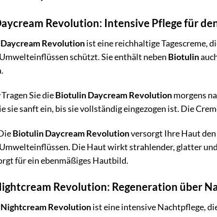
Daycream Revolution: Intensive Pflege für de
n Daycream Revolution
ist eine reichhaltige Tagescreme, di
Umwelteinflüssen schützt. Sie enthält neben
Biotulin
auch
.
Tragen Sie die
Biotulin Daycream Revolution
morgens nac
e sie sanft ein, bis sie vollständig eingezogen ist. Die C
Die
Biotulin Daycream Revolution
versorgt Ihre Haut den 
Umwelteinflüssen. Die Haut wirkt strahlender, glatter und
orgt für ein ebenmäßiges Hautbild.
Nightcream Revolution: Regeneration über N
n Nightcream Revolution
ist eine intensive Nachtpflege, d