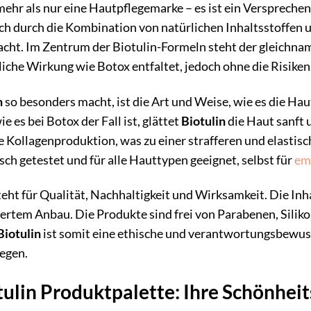
mehr als nur eine Hautpflegemarke – es ist ein Versprechen
ch durch die Kombination von natürlichen Inhaltsstoffen
ht. Im Zentrum der Biotulin-Formeln steht der gleichna
liche Wirkung wie Botox entfaltet, jedoch ohne die Risike
n
so besonders macht, ist die Art und Weise, wie es die Hau
e es bei Botox der Fall ist, glättet
Biotulin
die Haut sanft u
ie Kollagenproduktion, was zu einer strafferen und elasti
ch getestet und für alle Hauttypen geeignet, selbst für
em
eht für Qualität, Nachhaltigkeit und Wirksamkeit. Die In
iertem Anbau. Die Produkte sind frei von Parabenen, Sil
Biotulin
ist somit eine ethische und verantwortungsbewusst
egen.
tulin Produktpalette: Ihre Schönheits