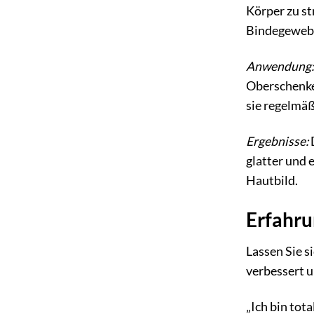
Körper zu st
Bindegewebe
Anwendung:
Oberschenkel
sie regelmäß
Ergebnisse:
glatter und 
Hautbild.
Erfahru
Lassen Sie s
verbessert u
„Ich bin tot