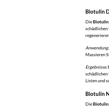
Biotulin 
Die
Biotuli
schädlichen 
regenerieren
Anwendung:
Massieren Si
Ergebnisse:
schädlichen 
Linien und s
Biotulin 
Die
Biotuli