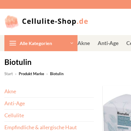
Zum
Inhalt
springen
Akne
Anti-Age
Ce
Alle Kategorien
Biotulin
Start
»
Produkt Marke
»
Biotulin
Akne
Anti-Age
Cellulite
Empfindliche & allergische Haut