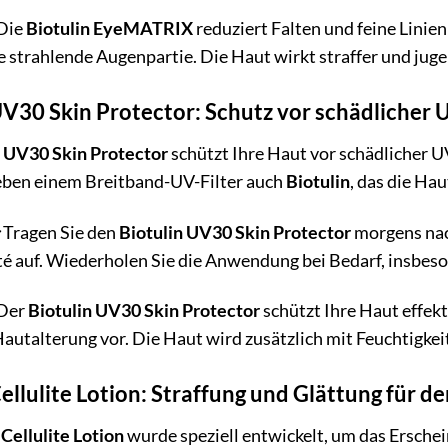
Die
Biotulin EyeMATRIX
reduziert Falten und feine Lini
ne strahlende Augenpartie. Die Haut wirkt straffer und juge
UV30 Skin Protector: Schutz vor schädlicher
n UV30 Skin Protector
schützt Ihre Haut vor schädlicher U
neben einem Breitband-UV-Filter auch
Biotulin
, das die Hau
Tragen Sie den
Biotulin UV30 Skin Protector
morgens nach
té auf. Wiederholen Sie die Anwendung bei Bedarf, insb
Der
Biotulin UV30 Skin Protector
schützt Ihre Haut effek
Hautalterung vor. Die Haut wird zusätzlich mit Feuchtigkeit
Cellulite Lotion: Straffung und Glättung für d
 Cellulite Lotion
wurde speziell entwickelt, um das Erschei