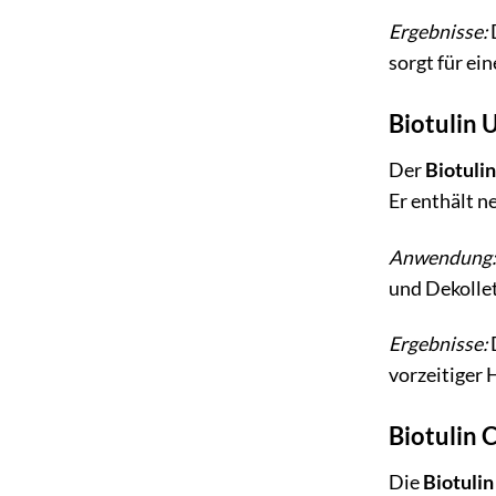
Ergebnisse:
sorgt für ei
Biotulin 
Der
Biotuli
Er enthält 
Anwendung:
und Dekolle
Ergebnisse:
vorzeitiger 
Biotulin 
Die
Biotulin