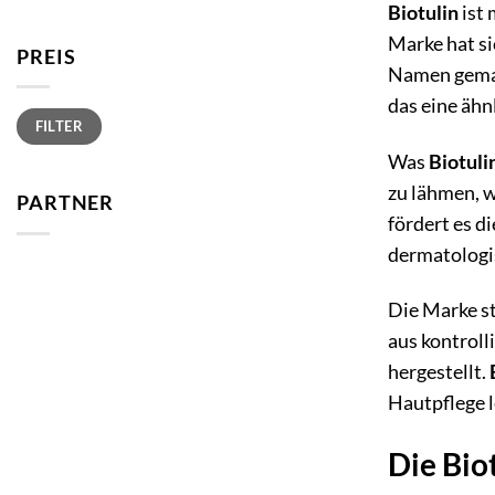
Biotulin
ist 
Marke hat si
PREIS
Namen gemac
das eine ähn
Min.
Max.
FILTER
Preis
Preis
Was
Biotuli
zu lähmen, wi
PARTNER
fördert es d
dermatologis
Die Marke st
aus kontroll
hergestellt.
Hautpflege l
Die Bio