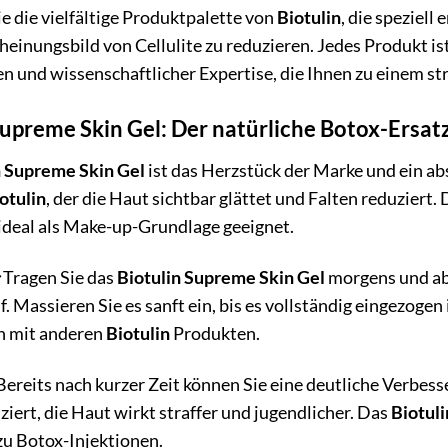
e die vielfältige Produktpalette von
Biotulin
, die speziell
heinungsbild von Cellulite zu reduzieren. Jedes Produkt is
en und wissenschaftlicher Expertise, die Ihnen zu einem s
Supreme Skin Gel: Der natürliche Botox-Ersat
n Supreme Skin Gel
ist das Herzstück der Marke und ein a
otulin
, der die Haut sichtbar glättet und Falten reduziert. 
 ideal als Make-up-Grundlage geeignet.
Tragen Sie das
Biotulin Supreme Skin Gel
morgens und abe
f. Massieren Sie es sanft ein, bis es vollständig eingezogen
n mit anderen
Biotulin
Produkten.
ereits nach kurzer Zeit können Sie eine deutliche Verbesse
iert, die Haut wirkt straffer und jugendlicher. Das
Biotul
zu Botox-Injektionen.