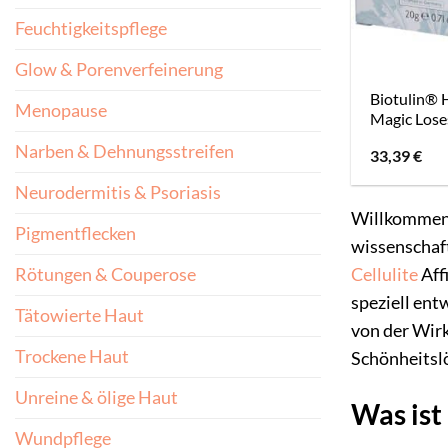
Feuchtigkeitspflege
Glow & Porenverfeinerung
Biotulin
Menopause
Magic Lose
Narben & Dehnungsstreifen
33,39
€
Neurodermitis & Psoriasis
Willkommen i
Pigmentflecken
wissenschaft
Cellulite
Aff
Rötungen & Couperose
speziell ent
Tätowierte Haut
von der Wirk
Trockene Haut
Schönheitslö
Unreine & ölige Haut
Was ist
Wundpflege