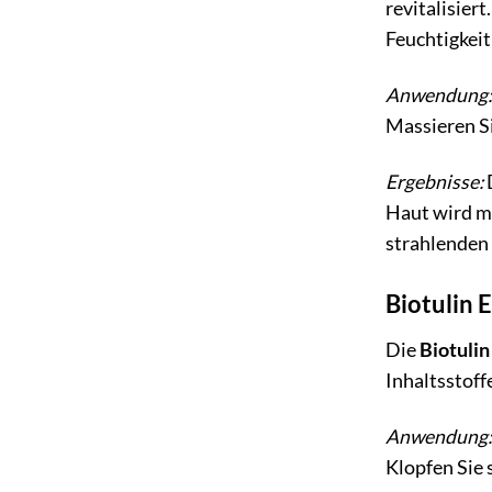
revitalisiert
Feuchtigkeit
Anwendung:
Massieren Si
Ergebnisse:
Haut wird mi
strahlenden 
Biotulin 
Die
Biotuli
Inhaltsstoff
Anwendung:
Klopfen Sie 