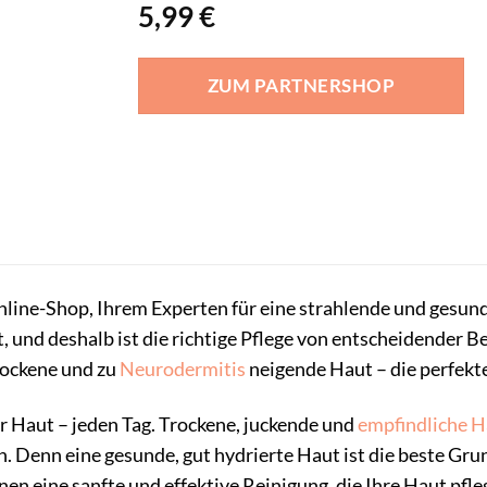
5,99
€
ZUM PARTNERSHOP
ine-Shop, Ihrem Experten für eine strahlende und gesund
und deshalb ist die richtige Pflege von entscheidender B
trockene und zu
Neurodermitis
neigende Haut – die perfekte
er Haut – jeden Tag. Trockene, juckende und
empfindliche H
n. Denn eine gesunde, gut hydrierte Haut ist die beste Gru
en eine sanfte und effektive Reinigung, die Ihre Haut pfle