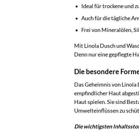
Ideal für trockene und 
Auch für die tägliche 
Frei von Mineralölen, S
Mit Linola Dusch und Wasch
Denn nur eine gepflegte Ha
Die besondere Forme
Das Geheimnis von Linola D
empfindlicher Haut abgestim
Haut spielen. Sie sind Best
Umwelteinflüssen zu schüt
Die wichtigsten Inhaltssto