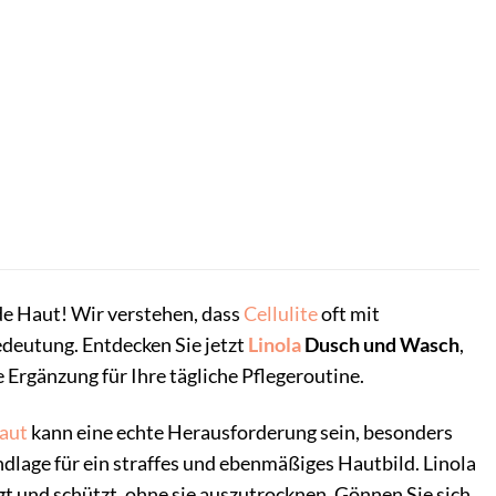
e Haut! Wir verstehen, dass
Cellulite
oft mit
edeutung. Entdecken Sie jetzt
Linola
Dusch und Wasch
,
 Ergänzung für Ihre tägliche Pflegeroutine.
aut
kann eine echte Herausforderung sein, besonders
ndlage für ein straffes und ebenmäßiges Hautbild. Linola
gt und schützt, ohne sie auszutrocknen. Gönnen Sie sich