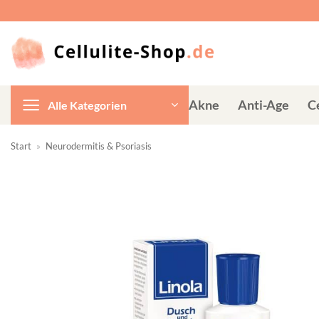
Zum
Inhalt
springen
Akne
Anti-Age
Ce
Alle Kategorien
Start
»
Neurodermitis & Psoriasis