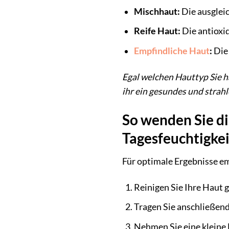
Mischhaut:
Die ausgleic
Reife Haut:
Die antioxid
Empfindliche Haut
:
Die 
Egal welchen Hauttyp Sie h
ihr ein gesundes und strah
So wenden Sie d
Tagesfeuchtigkei
Für optimale Ergebnisse e
Reinigen Sie Ihre Haut 
Tragen Sie anschließend
Nehmen Sie eine kleine