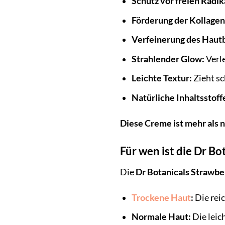
Schutz vor freien Radik
Förderung der Kollage
Verfeinerung des Hautb
Strahlender Glow:
Verle
Leichte Textur:
Zieht sc
Natürliche Inhaltsstoff
Diese Creme ist mehr als n
Für wen ist die Dr B
Die
Dr Botanicals Strawbe
Trockene Haut
:
Die reic
Normale Haut:
Die leic