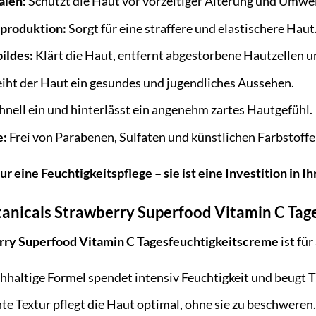
alen:
Schützt die Haut vor vorzeitiger Alterung und Umwe
nproduktion:
Sorgt für eine straffere und elastischere Haut
ildes:
Klärt die Haut, entfernt abgestorbene Hautzellen u
iht der Haut ein gesundes und jugendliches Aussehen.
hnell ein und hinterlässt ein angenehm zartes Hautgefühl.
e:
Frei von Parabenen, Sulfaten und künstlichen Farbstoffe
ur eine Feuchtigkeitspflege – sie ist eine Investition in
otanicals Strawberry Superfood Vitamin C Ta
rry Superfood Vitamin C Tagesfeuchtigkeitscreme
ist fü
hhaltige Formel spendet intensiv Feuchtigkeit und beugt T
hte Textur pflegt die Haut optimal, ohne sie zu beschweren.