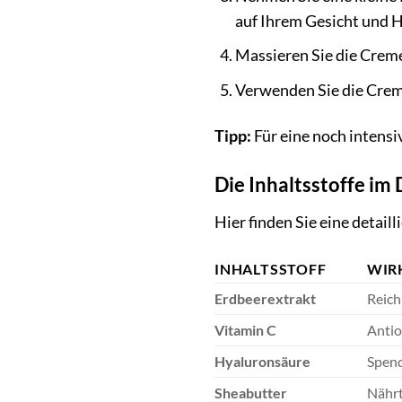
auf Ihrem Gesicht und H
Massieren Sie die Creme
Verwenden Sie die Creme
Tipp:
Für eine noch intens
Die Inhaltsstoffe im 
Hier finden Sie eine detaill
INHALTSSTOFF
WIR
Erdbeerextrakt
Reich
Vitamin C
Antio
Hyaluronsäure
Spend
Sheabutter
Nährt