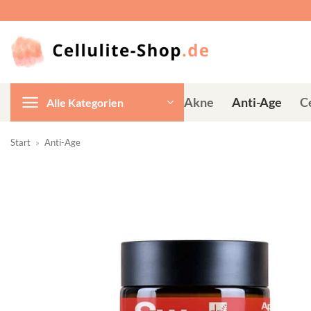
Zum
Inhalt
springen
Akne
Anti-Age
Ce
Alle Kategorien
Start
»
Anti-Age