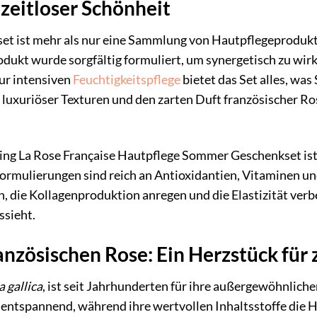
 zeitloser Schönheit
et ist mehr als nur eine Sammlung von Hautpflegeprodukten 
rodukt wurde sorgfältig formuliert, um synergetisch zu wir
zur intensiven
Feuchtigkeitspflege
bietet das Set alles, wa
 luxuriöser Texturen und den zarten Duft französischer R
ing La Rose Française Hautpflege Sommer Geschenkset ist i
ormulierungen sind reich an Antioxidantien, Vitaminen und
die Kollagenproduktion anregen und die Elastizität verbess
ssieht.
anzösischen Rose: Ein Herzstück für 
 gallica
, ist seit Jahrhunderten für ihre außergewöhnlich
entspannend, während ihre wertvollen Inhaltsstoffe die H