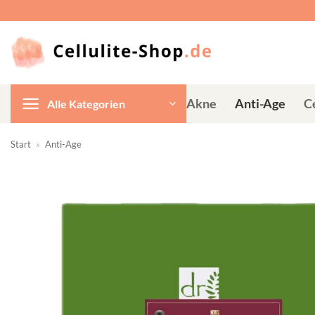
Zum
Inhalt
springen
Akne
Anti-Age
Ce
Alle Kategorien
Start
»
Anti-Age