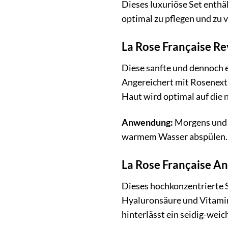
Dieses luxuriöse Set enthä
optimal zu pflegen und zu
La Rose Française Re
Diese sanfte und dennoch 
Angereichert mit Rosenextra
Haut wird optimal auf die 
Anwendung:
Morgens und a
warmem Wasser abspülen.
La Rose Française A
Dieses hochkonzentrierte S
Hyaluronsäure und Vitamin 
hinterlässt ein seidig-weic