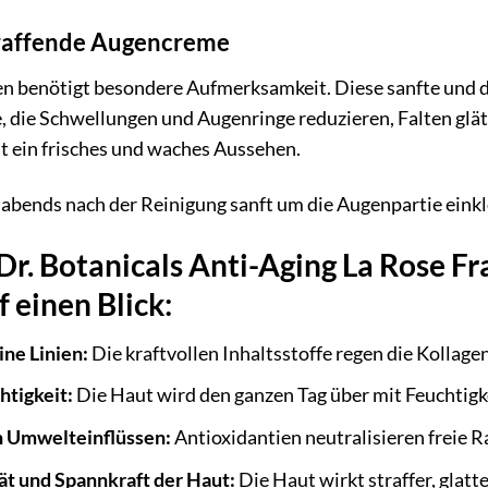
traffende Augencreme
en benötigt besondere Aufmerksamkeit. Diese sanfte und 
 die Schwellungen und Augenringe reduzieren, Falten glät
st ein frisches und waches Aussehen.
bends nach der Reinigung sanft um die Augenpartie einkl
 Dr. Botanicals Anti-Aging La Rose 
 einen Blick:
ine Linien:
Die kraftvollen Inhaltsstoffe regen die Kollage
htigkeit:
Die Haut wird den ganzen Tag über mit Feuchtigk
n Umwelteinflüssen:
Antioxidantien neutralisieren freie R
tät und Spannkraft der Haut:
Die Haut wirkt straffer, glatt