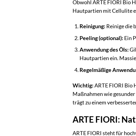
Obwohl ARTE FIORI Bio Hanf
Hautpartien mit Cellulite 
Reinigung:
Reinige die 
Peeling (optional):
Ein P
Anwendung des Öls:
Gib
Hautpartien ein. Massier
Regelmäßige Anwendu
Wichtig:
ARTE FIORI Bio Ha
Maßnahmen wie gesunder Er
trägt zu einem verbesserte
ARTE FIORI: Nat
ARTE FIORI steht für hochw