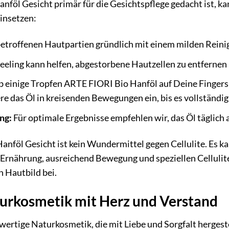
öl Gesicht primär für die Gesichtspflege gedacht ist, ka
einsetzen:
betroffenen Hautpartien gründlich mit einem milden Reini
eeling kann helfen, abgestorbene Hautzellen zu entfernen
 einige Tropfen ARTE FIORI Bio Hanföl auf Deine Fingersp
e das Öl in kreisenden Bewegungen ein, bis es vollständig
ng:
Für optimale Ergebnisse empfehlen wir, das Öl täglic
nföl Gesicht ist kein Wundermittel gegen Cellulite. Es k
nährung, ausreichend Bewegung und speziellen Cellulite
n Hautbild bei.
urkosmetik mit Herz und Verstand
ertige Naturkosmetik, die mit Liebe und Sorgfalt hergestel