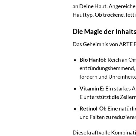
an Deine Haut. Angereicher
Hauttyp. Ob trockene, fett
Die Magie der Inhalt
Das Geheimnis von ARTE FIO
Bio Hanföl:
Reich an Ome
entzündungshemmend, ber
fördern und Unreinheite
Vitamin E:
Ein starkes A
E unterstützt die Zeller
Retinol-Öl:
Eine natürli
und Falten zu reduziere
Diese kraftvolle Kombinati