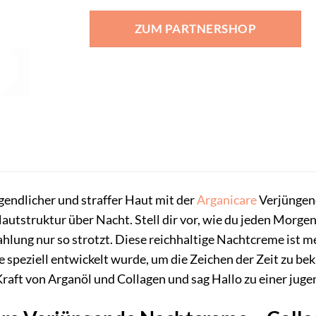
ZUM PARTNERSHOP
endlicher und straffer Haut mit der
Arganicare
Verjüngend
autstruktur über Nacht. Stell dir vor, wie du jeden Morgen 
hlung nur so strotzt. Diese reichhaltige Nachtcreme ist me
 speziell entwickelt wurde, um die Zeichen der Zeit zu be
Kraft von Arganöl und Collagen und sag Hallo zu einer juge