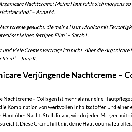
r Arganicare Nachtcreme! Meine Haut fühlt sich morgens so 
ichtbar sind.“ – Anna M.
Nachtcreme gesucht, die meine Haut wirklich mit Feuchtigke
terlässt keinen fettigen Film.“ – Sarah L.
t und viele Cremes vertrage ich nicht. Aber die Arganicare
hlen!“ – Julia K.
icare Verjüngende Nachtcreme – Coll
 Nachtcreme – Collagen ist mehr als nur eine Hautpflegepro
ie Kombination von wertvollen Inhaltsstoffen und einer 
r Haut über Nacht. Stell dir vor, wie du jeden Morgen mit 
treicht. Diese Creme hilft dir, deine Haut optimal zu pfle