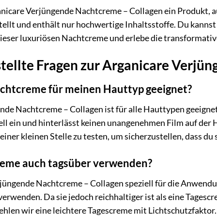
anicare Verjüngende Nachtcreme – Collagen ein Produkt, au
llt und enthält nur hochwertige Inhaltsstoffe. Du kannst s
ieser luxuriösen Nachtcreme und erlebe die transformativ
stellte Fragen zur Arganicare Verjü
achtcreme für meinen Hauttyp geeignet?
nde Nachtcreme – Collagen ist für alle Hauttypen geeignet,
ell ein und hinterlässt keinen unangenehmen Film auf der
iner kleinen Stelle zu testen, um sicherzustellen, dass du s
reme auch tagsüber verwenden?
jüngende Nachtcreme – Collagen speziell für die Anwendu
verwenden. Da sie jedoch reichhaltiger ist als eine Tagesc
ehlen wir eine leichtere Tagescreme mit Lichtschutzfaktor.