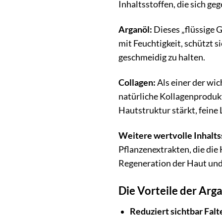
Inhaltsstoffen, die sich ge
Arganöl:
Dieses „flüssige G
mit Feuchtigkeit, schützt s
geschmeidig zu halten.
Collagen:
Als einer der wic
natürliche Kollagenprodukt
Hautstruktur stärkt, feine 
Weitere wertvolle Inhalts
Pflanzenextrakten, die die
Regeneration der Haut und 
Die Vorteile der Ar
Reduziert sichtbar Falt