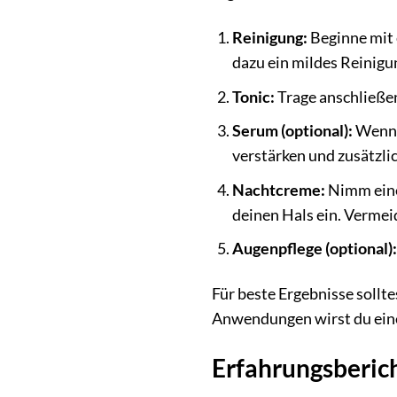
Reinigung:
Beginne mit 
dazu ein mildes Reinigu
Tonic:
Trage anschließen
Serum (optional):
Wenn d
verstärken und zusätzlic
Nachtcreme:
Nimm eine
deinen Hals ein. Vermei
Augenpflege (optional):
Für beste Ergebnisse soll
Anwendungen wirst du eine 
Erfahrungsberic