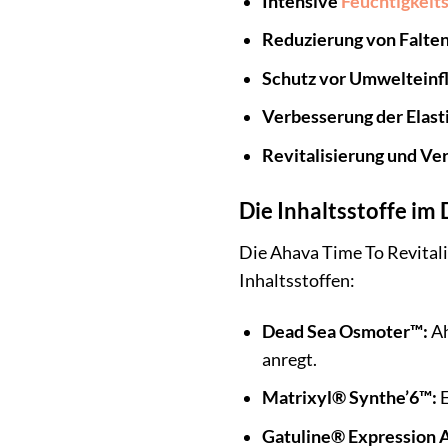
Intensive
Feuchtigkeit
Reduzierung von Falten
Schutz vor Umwelteinf
Verbesserung der Elasti
Revitalisierung und Ve
Die Inhaltsstoffe im 
Die Ahava Time To Revitali
Inhaltsstoffen:
Dead Sea Osmoter™:
Ah
anregt.
Matrixyl® Synthe’6™:
E
Gatuline® Expression 