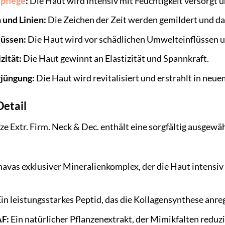
spflege
:
Die Haut wird intensiv mit Feuchtigkeit versorgt 
 und Linien:
Die Zeichen der Zeit werden gemildert und das
lüssen:
Die Haut wird vor schädlichen Umwelteinflüssen un
zität:
Die Haut gewinnt an Elastizität und Spannkraft.
rjüngung:
Die Haut wird revitalisiert und erstrahlt in neue
Detail
ze Extr. Firm. Neck & Dec. enthält eine sorgfältig ausge
avas exklusiver Mineralienkomplex, der die Haut intensiv 
in leistungsstarkes Peptid, das die Kollagensynthese anre
AF:
Ein natürlicher Pflanzenextrakt, der Mimikfalten reduzi